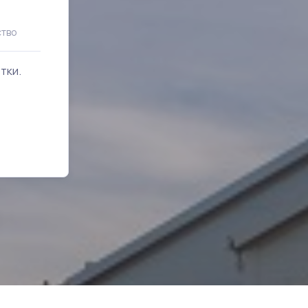
Росагролизинг
ство
Лидер с сегменте агролизинга
тки.
Поставка оборудования для мясопереработк
российским предприятиям и фермерам.
Перейти