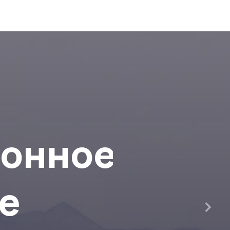
ионное
е