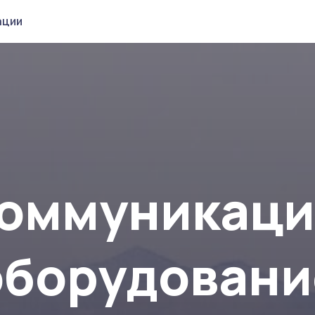
ации
коммуникац
оборудовани