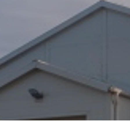
Belshaw
Лидер в области оборудования для выпечки п
и
КОММАН является официальным постав
оборудования Belashw в России.
Перейти